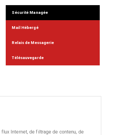
Sécurité Managée
Mail Hébergé
Relais de Messagerie
Télésauvegarde
lux Internet, de filtrage de contenu, de